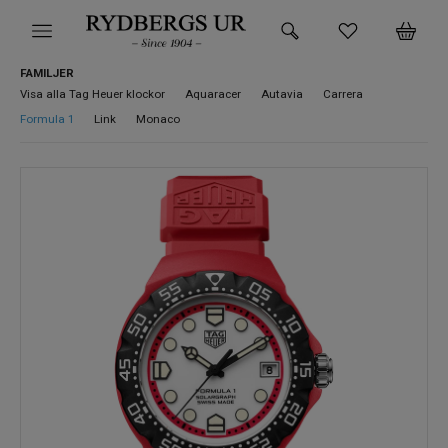
FAMILJER
HEM
Visa alla Tag Heuer klockor
Aquaracer
Autavia
Carrera
Formula 1
Link
Monaco
KLOCKOR
VARUMÄRKEN
SUPER DEALS!
HITTA DIN KLOCKA
SMYCKEN
BUTIKEN