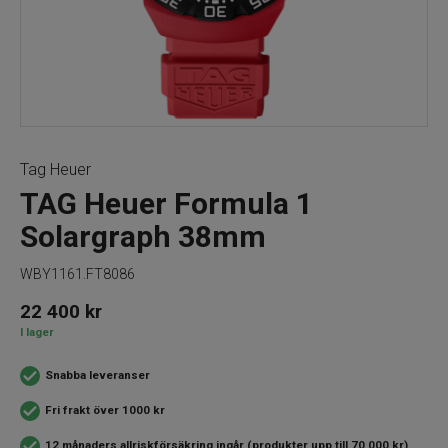
Tag Heuer
TAG Heuer Formula 1
Solargraph 38mm
WBY1161.FT8086
22 400
kr
I lager
Snabba leveranser
Fri frakt över 1000 kr
12 månaders allriskförsäkring ingår (produkter upp till 70 000 kr)