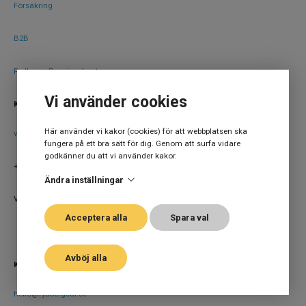
Försäkring
B2B
Rydbergs Premiumkonto
Vi använder cookies
KONTAKTA BUTIKEN
Här använder vi kakor (cookies) för att webbplatsen ska
vala@klockmaster.com
fungera på ett bra sätt för dig. Genom att surfa vidare
godkänner du att vi använder kakor.
+46 (0) 42 20 25 35
Ändra inställningar
Väla Centrum 254 69 Ödåkra
Acceptera alla
Spara val
Avböj alla
KONTAKTA WEBBSHOPEN
hello@rydbergsur.se