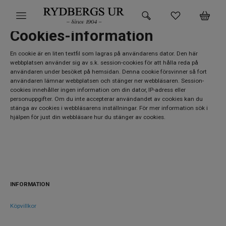
Cookies-information
HEM
En cookie är en liten textfil som lagras på användarens dator. Den här
webbplatsen använder sig av s.k. session-cookies för att hålla reda på
KLOCKOR
användaren under besöket på hemsidan. Denna cookie försvinner så fort
användaren lämnar webbplatsen och stänger ner webbläsaren. Session-
VARUMÄRKEN
cookies innehåller ingen information om din dator, IP-adress eller
personuppgifter. Om du inte accepterar användandet av cookies kan du
stänga av cookies i webbläsarens inställningar. För mer information sök i
SUPER DEALS!
hjälpen för just din webbläsare hur du stänger av cookies.
HITTA DIN KLOCKA
SMYCKEN
BUTIKEN
INFORMATION
Köpvillkor