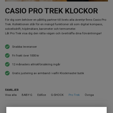
CASIO PRO TREK KLOCKOR
För dig som behöver en pålitlig partner till livets alla äventyr finns Casio Pro
Trek. Kollektionen står för en mängd funktioner så som digital kompass,
solcellsdrift, höjdmätare, barometer och termometer.
Låt Pro Trek visa dig den rätta vägen och överträffa dina förväntningar!
Snabba leveranser
Fri frakt över 1000 kr
12 månaders allriskförsäkring ingår
Gratis justering av armband i valfri Klockmaster butik
FAMILJER
Visa alla
BABY-G
Edifice
G-SHOCK
Pro Trek
Övriga
Inga produkter hittades