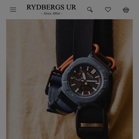
HEM
KLOCKOR
VARUMÄRKEN
SUPER DEALS!
HITTA DIN KLOCKA
SMYCKEN
BUTIKEN