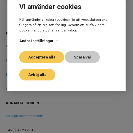
Vi använder cookies
Här använder vi kakor (cookies) för att webbplatsen ska
fungera på ett bra sätt för dig. Genom att surfa vidare
godkänner du att vi använder kakor.
INFORMATION
Ändra inställningar
Köpvillkor
Acceptera alla
Spara val
Försäkring
Avböj alla
B2B
Rydbergs Premiumkonto
KONTAKTA BUTIKEN
vala@klockmaster.com
+46 (0) 42 20 25 35