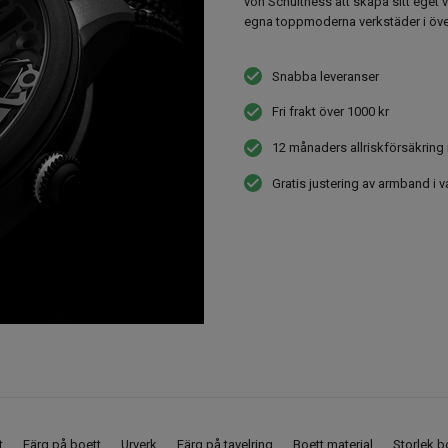
von Schulthess att skapa sitt eget 
egna toppmoderna verkstäder i över
Snabba leveranser
Fri frakt över 1000 kr
12 månaders allriskförsäkring 
Gratis justering av armband i v
t
Färg på boett
Urverk
Färg på tavelring
Boett material
Storlek b