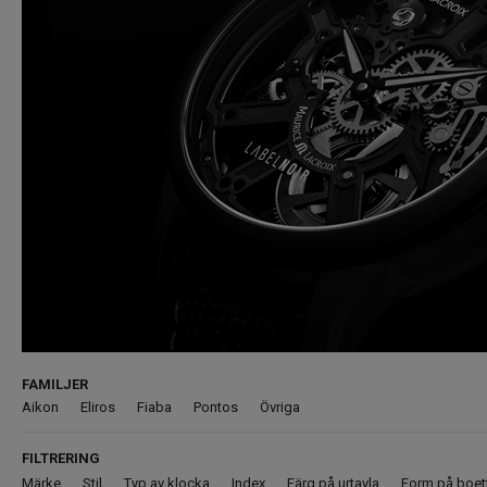
FAMILJER
Aikon
Eliros
Fiaba
Pontos
Övriga
FILTRERING
Märke
Stil
Typ av klocka
Index
Färg på urtavla
Form på boet