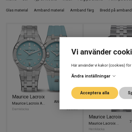
Glas material
Armband material
Armband färg
Bredd på armband
Vi använder cook
Här använder vi kakor (cookies) för
Ändra inställningar
Acceptera alla
Sp
Maurice Lacroix
I lager
AI6006-SS00F-
Maurice Lacroix Aikon Automatic Limited Summer Edi
451-C
Damklocka
35 mm
Maurice Lacroix
7
Maurice Lacroix 1975 39mm
Herrklocka