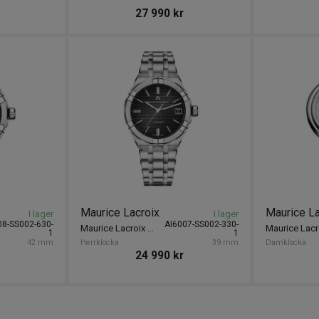
27 990
kr
Maurice Lacroix
Maurice La
I lager
I lager
08-SS002-630-
AI6007-SS002-330-
Maurice Lacroix Aikon 39mm
1
1
42 mm
Herrklocka
39 mm
Damklocka
24 990
kr