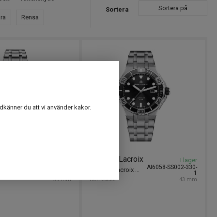
Sortera på
Sortera
ra
Rensa
dkänner du att vi använder kakor.
croix
Maurice Lacroix
I lager
I lager
AI6007-SS002-430-
AI6058-SS002-330-
Maurice Lacroix Aikon 39mm
Maurice Lacroix Aikon Venturer Automatic 43mm
1
1
39 mm
Herrklocka
43 mm