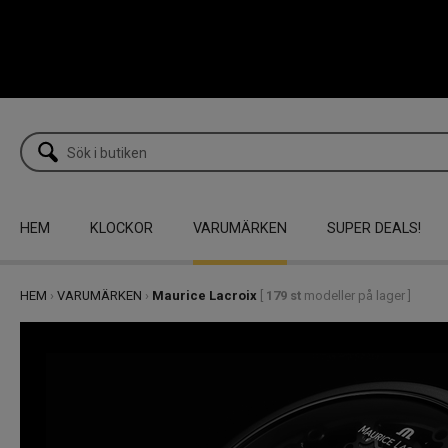
HEM
KLOCKOR
VARUMÄRKEN
SUPER DEALS!
HEM
›
VARUMÄRKEN
›
Maurice Lacroix
[
179 st
modeller på lager ]