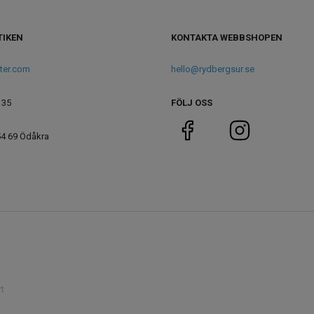
TIKEN
KONTAKTA WEBBSHOPEN
ter.com
hello@rydbergsur.se
 35
FÖLJ OSS
54 69 Ödåkra
t