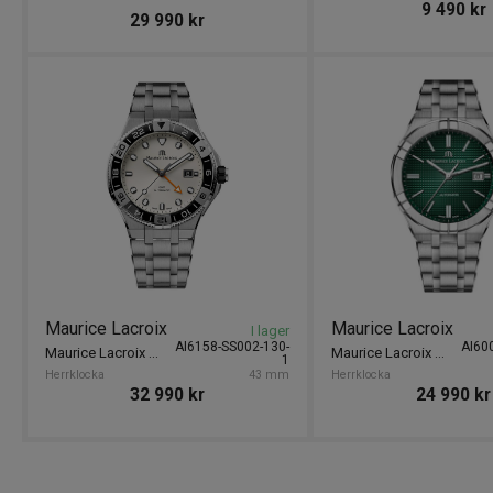
9 490
kr
29 990
kr
Maurice Lacroix
Maurice Lacroix
I lager
AI6158-SS002-130-
AI60
Maurice Lacroix Aikon 43mm
Maurice Lacroix Aikon Automatic Date 42mm
1
Herrklocka
43 mm
Herrklocka
32 990
kr
24 990
kr