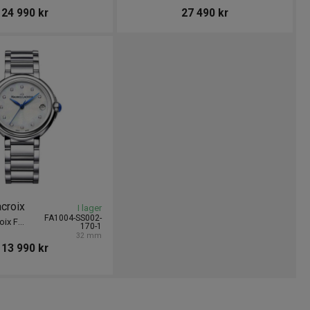
24 990
kr
27 490
kr
croix
I lager
FA1004-SS002-
Maurice Lacroix Fiaba Date 32mm
170-1
32 mm
13 990
kr