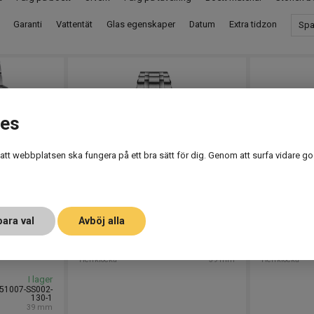
Garanti
Vattentät
Glas egenskaper
Datum
Extra tidzon
Spa
ies
 att webbplatsen ska fungera på ett bra sätt för dig. Genom att surfa vidare go
ara val
Avböj alla
Maurice Lacroix
Maurice La
I lager
AI6007-SS002-170-
Maurice Lacroix Aikon 39mm
1
Herrklocka
39 mm
Herrklocka
I lager
51007-SS002-
130-1
39 mm