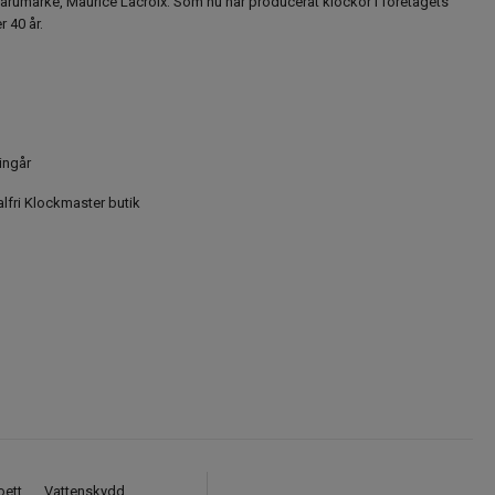
varumärke, Maurice Lacroix. Som nu har producerat klockor i företagets
 40 år.
ingår
alfri Klockmaster butik
oett
Vattenskydd