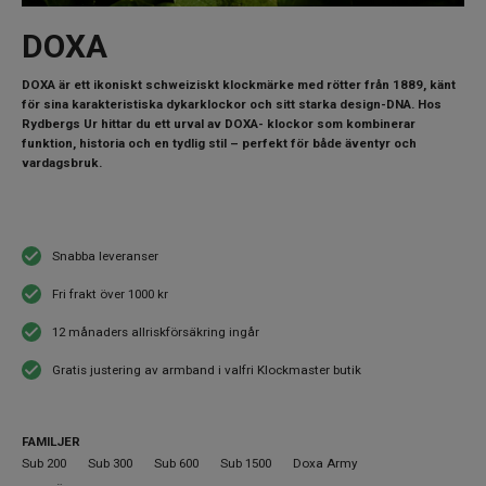
DOXA
DOXA är ett ikoniskt schweiziskt klockmärke med rötter från 1889, känt
för sina karakteristiska dykarklockor och sitt starka design-DNA. Hos
Rydbergs Ur hittar du ett urval av DOXA- klockor som kombinerar
funktion, historia och en tydlig stil – perfekt för både äventyr och
vardagsbruk.
Snabba leveranser
Fri frakt över 1000 kr
12 månaders allriskförsäkring ingår
Gratis justering av armband i valfri Klockmaster butik
FAMILJER
Sub 200
Sub 300
Sub 600
Sub 1500
Doxa Army