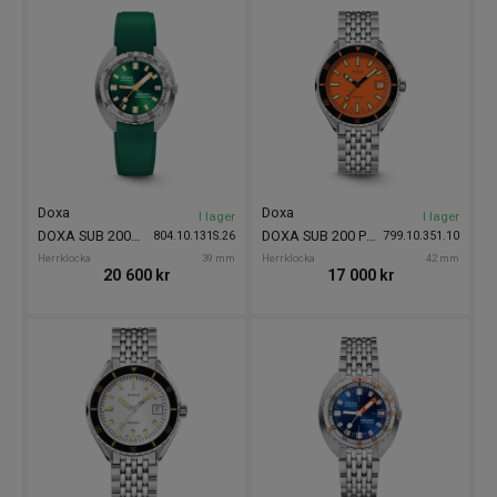
Doxa
Doxa
I lager
I lager
DOXA SUB 200T Sea Emerald 39mm
DOXA SUB 200 Professional 42mm
804.10.131S.26
799.10.351.10
Herrklocka
39 mm
Herrklocka
42 mm
20 600
kr
17 000
kr