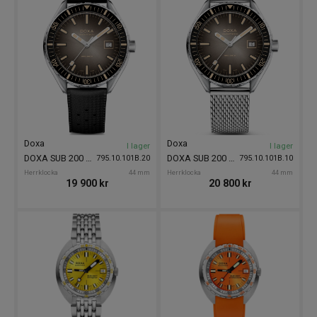
Doxa
Doxa
I lager
I lager
DOXA SUB 200 II Sharkhunter Vintage 44mm
DOXA SUB 200 II Sharkhunter Vintage 44mm
795.10.101B.20
795.10.101B.10
Herrklocka
44 mm
Herrklocka
44 mm
19 900
kr
20 800
kr