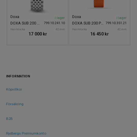
Doxa
Doxa
I lager
I lager
DOXA SUB 200 Aquamarine 42mm
DOXA SUB 200 Professional 42mm
799.10.241.10
799.10.351.21
Herrklocka
42 mm
Herrklocka
42 mm
17 000
kr
16 450
kr
INFORMATION
Köpvillkor
Försäkring
B2B
Rydbergs Premiumkonto