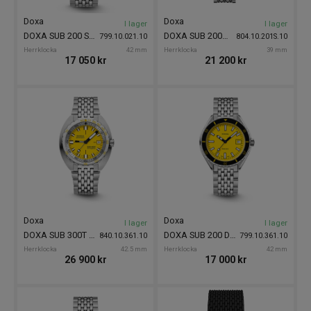
Doxa
Doxa
I lager
I lager
DOXA SUB 200 Searambler 42m
DOXA SUB 200T Caribbean 39mm
799.10.021.10
804.10.201S.10
Herrklocka
42 mm
Herrklocka
39 mm
17 050
kr
21 200
kr
Doxa
Doxa
I lager
I lager
DOXA SUB 300T Divingstar 42.5mm
DOXA SUB 200 Divingstar 42mm
840.10.361.10
799.10.361.10
Herrklocka
42.5 mm
Herrklocka
42 mm
26 900
kr
17 000
kr