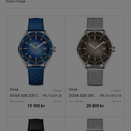
Doxa Övriga
Doxa
Doxa
I lager
I lager
DOXA SUB 200 Caribbean 44mm
DOXA SUB 200 II Sharkhunter Vintage 44mm
795.10.201.32
795.10.101V.10
Herrklocka
44 mm
Herrklocka
44 mm
19 900
kr
20 800
kr