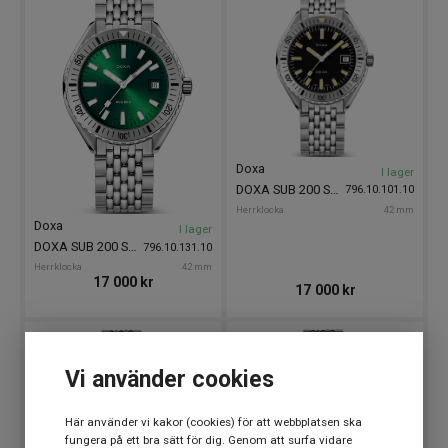
Doxa
I lager
DOXA SUB 200 Sharkhunter 42mm
796.10.101.10
Herrklocka
42 mm
Doxa
I lager
DOXA SUB 200 Sea Emerald 42mm
796.10.131.10
Herrklocka
42 mm
17 000
kr
17 000
kr
Vi använder cookies
Här använder vi kakor (cookies) för att webbplatsen ska
fungera på ett bra sätt för dig. Genom att surfa vidare