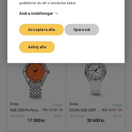
godkänner du att vi använder kakor.
Ändra inställningar
Doxa
Doxa
I lager
I lager
DOXA SUB 200 Sea Emerald 42mm
DOXA SUB 200 Whitepearl 42mm
799.10.131.10
796.10.011.10
Acceptera alla
Spara val
Herrklocka
42 mm
Herrklocka
42 mm
17 000
kr
17 000
kr
Avböj alla
Doxa
Doxa
I lager
I lager
SUB 200 Professional 42mm
DOXA SUB 200T Whitepearl 39mm
796.10.351.10
804.10.011.23
Herrklocka
42 mm
Herrklocka
39 mm
17 000
kr
20 600
kr