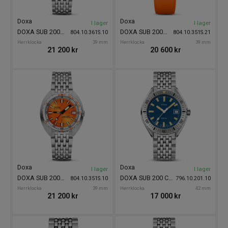
Doxa
Doxa
I lager
I lager
DOXA SUB 200T Divingstar 39mm
DOXA SUB 200T Professional 39mm
804.10.361S.10
804.10.351S.21
Herrklocka
39 mm
Herrklocka
39 mm
21 200
kr
20 600
kr
Doxa
Doxa
I lager
I lager
DOXA SUB 200T Professional 39mm
DOXA SUB 200 Caribbean 42mm
804.10.351S.10
796.10.201.10
Herrklocka
39 mm
Herrklocka
42 mm
21 200
kr
17 000
kr