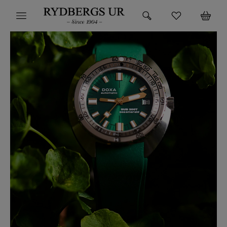
HEM
KLOCKOR
VARUMÄRKEN
SUPER DEALS!
HITTA DIN KLOCKA
SMYCKEN
BUTIKEN