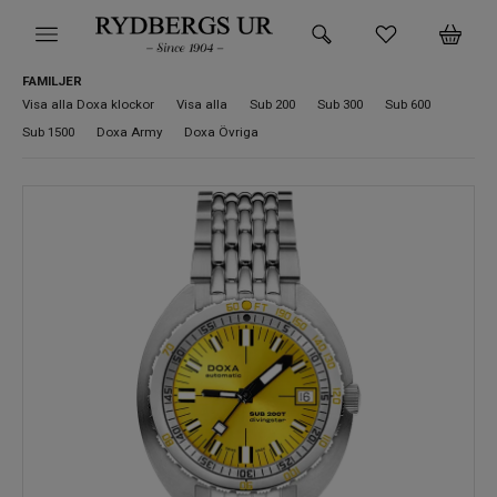
FAMILJER
HEM
Visa alla Doxa klockor
Visa alla
Sub 200
Sub 300
Sub 600
Sub 1500
Doxa Army
Doxa Övriga
KLOCKOR
VARUMÄRKEN
SUPER DEALS!
HITTA DIN KLOCKA
SMYCKEN
BUTIKEN