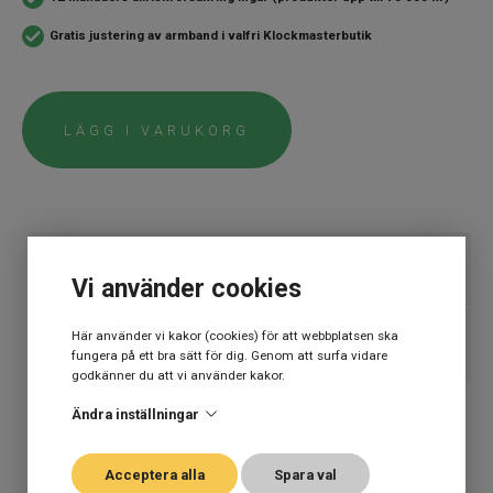
Gratis justering av armband i valfri Klockmasterbutik
LÄGG I VARUKORG
SPECIFIKATION
Vi använder cookies
Varumärke
Doxa
Här använder vi kakor (cookies) för att webbplatsen ska
BESKRIVNING
fungera på ett bra sätt för dig. Genom att surfa vidare
Kollektion
Doxa
godkänner du att vi använder kakor.
Automatklockor,
DOXA SUB 200T Divingstar 39 mm
Stil
Ändra inställningar
Dykarklockor
ETT TRYGGT KÖP
Snabbfakta
Kunskap, passion, engagemang, generös garanti på klockor och en
Typ av klocka
Herrklocka
alldeles gratis allriskförsäkring i 12 månader som inte går av för
Acceptera alla
Spara val
Artikelnummer:
804.10.361S.10
hackor. Behöver du justera armbandet är det också gratis i alla
Garanti
2 år