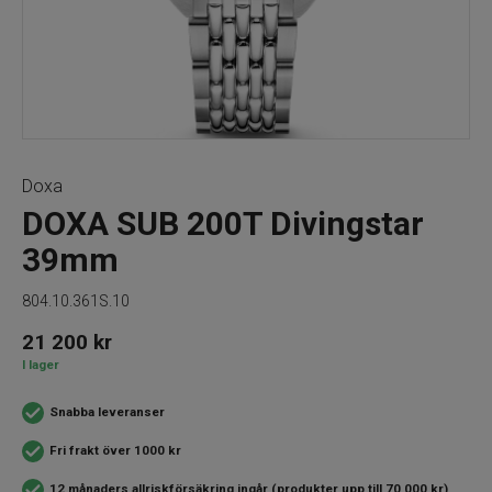
Doxa
DOXA SUB 200T Divingstar
39mm
804.10.361S.10
21 200
kr
I lager
Snabba leveranser
Fri frakt över 1000 kr
12 månaders allriskförsäkring ingår (produkter upp till 70 000 kr)