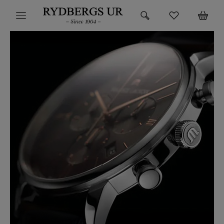
HEM
KLOCKOR
VARUMÄRKEN
SUPER DEALS!
HITTA DIN KLOCKA
SMYCKEN
BUTIKEN