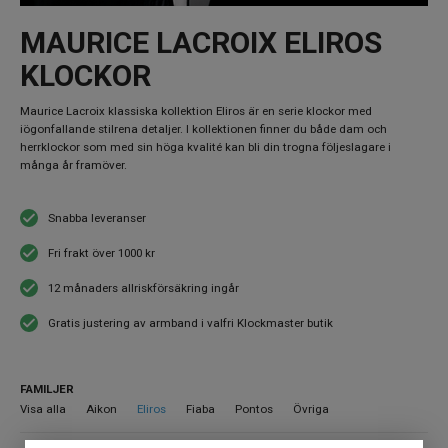
MAURICE LACROIX ELIROS
KLOCKOR
Maurice Lacroix klassiska kollektion Eliros är en serie klockor med
iögonfallande stilrena detaljer. I kollektionen finner du både dam och
herrklockor som med sin höga kvalité kan bli din trogna följeslagare i
många år framöver.
Snabba leveranser
Fri frakt över 1000 kr
12 månaders allriskförsäkring ingår
Gratis justering av armband i valfri Klockmaster butik
FAMILJER
Visa alla
Aikon
Eliros
Fiaba
Pontos
Övriga