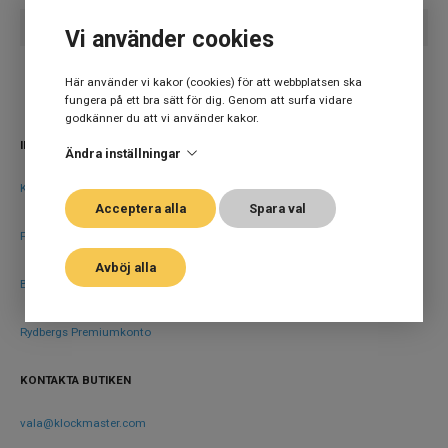
Inga produkter hittades
Vi använder cookies
Här använder vi kakor (cookies) för att webbplatsen ska
fungera på ett bra sätt för dig. Genom att surfa vidare
godkänner du att vi använder kakor.
INFORMATION
Ändra inställningar
Köpvillkor
Acceptera alla
Spara val
Försäkring
Avböj alla
B2B
Rydbergs Premiumkonto
KONTAKTA BUTIKEN
vala@klockmaster.com