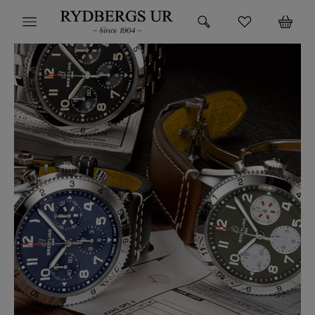
HEM
KLOCKOR
VARUMÄRKEN
SUPER DEALS!
HITTA DIN KLOCKA
SMYCKEN
BUTIKEN