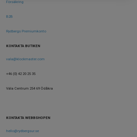
Försäkring
B2B
Rydbergs Premiumkonto
KONTAKTA BUTIKEN
vala@klockmaster.com
+46 (0) 42 20 25 35
Väla Centrum 254 69 Ödåkra
KONTAKTA WEBBSHOPEN
hello@rydbergsur.se