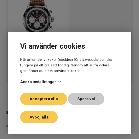
Vi använder cookies
Breitling
I lager
BREITLING SUPER AVI B04 CHRONO GMT
YB04451A1B1X1
Här använder vi kakor (cookies) för att webbplatsen ska
fungera på ett bra sätt för dig. Genom att surfa vidare
Herrklocka
46 mm
130 700
kr
godkänner du att vi använder kakor.
Ändra inställningar
Acceptera alla
Spara val
INFORMATION
Avböj alla
Köpvillkor