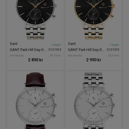
Gant
Gant
I lager
I lager
GANT Park Hill Day-Date II 43.5mm
GANT Park Hill Day-Date II 43.5mm
G121015
G121013
Herrklocka
43.5 mm
Herrklocka
43.5 mm
2 890
kr
2 990
kr