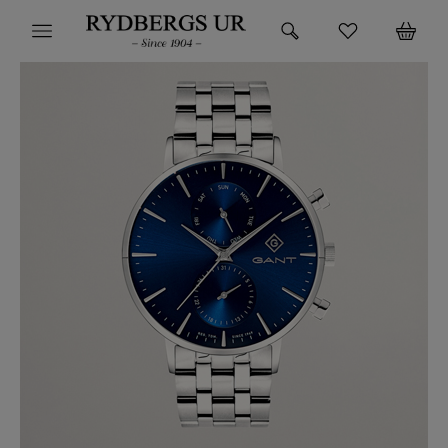
HEM
KLOCKOR
VARUMÄRKEN
SUPER DEALS!
HITTA DIN KLOCKA
SMYCKEN
BUTIKEN