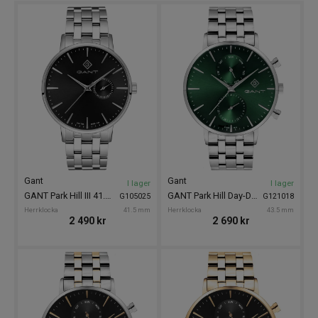
Gant
Gant
I lager
I lager
GANT Park Hill III 41.5mm
GANT Park Hill Day-Date II 43,5mm
G105025
G121018
Herrklocka
41.5 mm
Herrklocka
43.5 mm
2 490
kr
2 690
kr