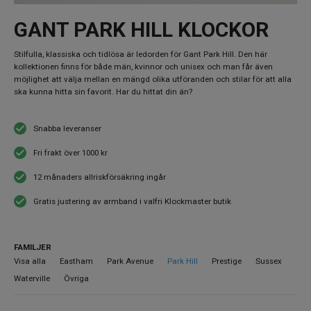
GANT PARK HILL KLOCKOR
Stilfulla, klassiska och tidlösa är ledorden för Gant Park Hill. Den här
kollektionen finns för både män, kvinnor och unisex och man får även
möjlighet att välja mellan en mängd olika utföranden och stilar för att alla
ska kunna hitta sin favorit. Har du hittat din än?
Snabba leveranser
Fri frakt över 1000 kr
12 månaders allriskförsäkring ingår
Gratis justering av armband i valfri Klockmaster butik
FAMILJER
Visa alla
Eastham
Park Avenue
Park Hill
Prestige
Sussex
Waterville
Övriga