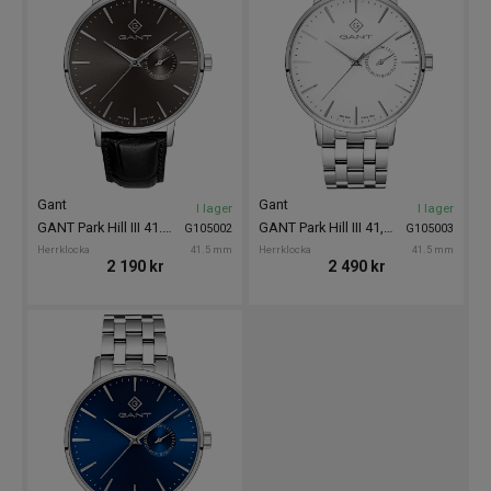
Gant
Gant
I lager
I lager
GANT Park Hill III 41.5mm
GANT Park Hill III 41,5mm
G105002
G105003
Herrklocka
41.5 mm
Herrklocka
41.5 mm
2 190
kr
2 490
kr