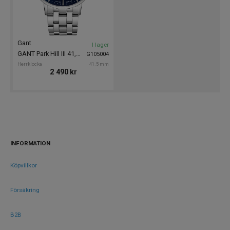
Gant
I lager
GANT Park Hill III 41,5mm
G105004
Herrklocka
41.5 mm
2 490
kr
INFORMATION
Köpvillkor
Försäkring
B2B