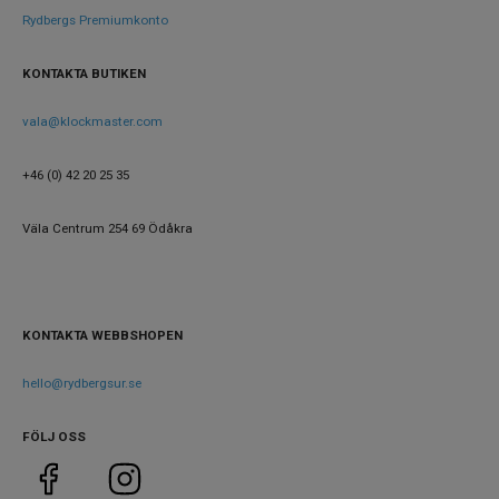
Rydbergs Premiumkonto
KONTAKTA BUTIKEN
vala@klockmaster.com
+46 (0) 42 20 25 35
Väla Centrum 254 69 Ödåkra
KONTAKTA WEBBSHOPEN
hello@rydbergsur.se
FÖLJ OSS