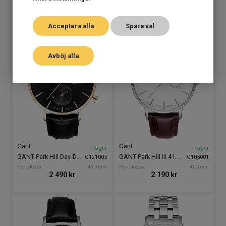
2 690
kr
2 690
kr
Acceptera alla
Spara val
Avböj alla
Gant
Gant
I lager
I lager
GANT Park Hill Day-Date II 43.5mm
GANT Park Hill III 41.5mm
G121005
G105001
Herrklocka
43.5 mm
Herrklocka
41.5 mm
2 490
kr
2 190
kr