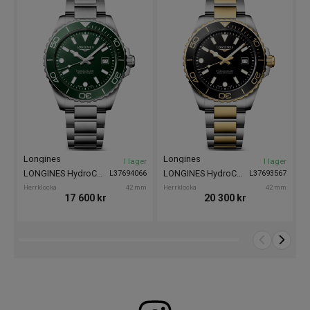
L
D
Longines
Longines
I lager
I lager
LONGINES HydroConquest Quartz 42mm
LONGINES HydroConquest Quartz 42mm
L37694066
L37693567
Herrklocka
42 mm
Herrklocka
42 mm
17 600
kr
20 300
kr