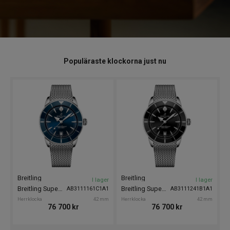
Populäraste klockorna just nu
Breitling
Breitling
B
I lager
I lager
Breitling Superocean Heritage B31 Automatic 42
Breitling Superocean Heritage B31 Automatic 42
AB3111161C1A1
AB3111241B1A1
Herrklocka
42 mm
Herrklocka
42 mm
He
76 700
kr
76 700
kr