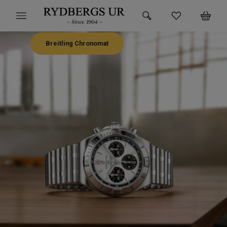
Breitling Chronomat
HEM
KLOCKOR
VARUMÄRKEN
SUPER DEALS!
HITTA DIN KLOCKA
SMYCKEN
BUTIKEN