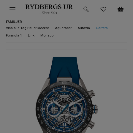
FAMILJER
HEM
Visa alla Tag Heuer klockor
Aquaracer
Autavia
Carrera
Formula 1
Link
Monaco
KLOCKOR
VARUMÄRKEN
SUPER DEALS!
HITTA DIN KLOCKA
SMYCKEN
BUTIKEN