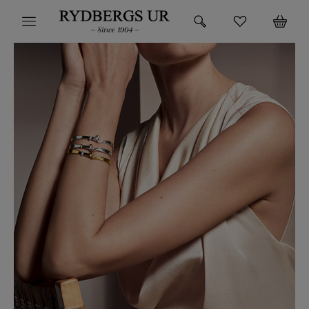
HEM
KLOCKOR
VARUMÄRKEN
SUPER DEALS!
HITTA DIN KLOCKA
SMYCKEN
BUTIKEN