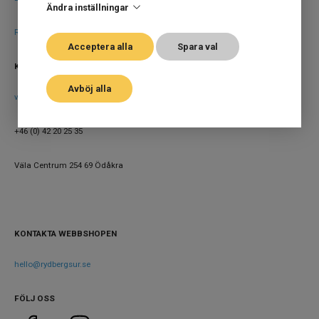
Ändra inställningar
Rydbergs Premiumkonto
Acceptera alla
Spara val
KONTAKTA BUTIKEN
Avböj alla
vala@klockmaster.com
+46 (0) 42 20 25 35
Väla Centrum 254 69 Ödåkra
KONTAKTA WEBBSHOPEN
hello@rydbergsur.se
FÖLJ OSS