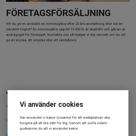
FÖRETAGSFÖRSÄLJNING
Vill du ge en anställd en minnesgåva efter 20 års anställning eller vid en
särskild högtid? En minnesgåva upp till 15 000 kr är skattefri och gåvan är
avdragsgill för företaget. Kontakta oss så hjälper vi dig oavsett om du vill
ge en klocka, ett smycke eller ett värdebevis.
INFORMATION
Vi använder cookies
Köpvillkor
Här använder vi kakor (cookies) för att webbplatsen ska
Försäkring
fungera på ett bra sätt för dig. Genom att surfa vidare
godkänner du att vi använder kakor.
B2B