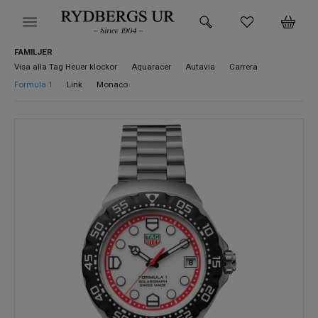
FAMILJER
HEM
Visa alla Tag Heuer klockor
Aquaracer
Autavia
Carrera
Formula 1
Link
Monaco
KLOCKOR
VARUMÄRKEN
SUPER DEALS!
HITTA DIN KLOCKA
SMYCKEN
BUTIKEN