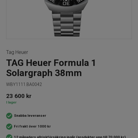
Tag Heuer
TAG Heuer Formula 1
Solargraph 38mm
WBY1111.BA0042
23 600
kr
I lager
Snabba leveranser
Fri frakt över 1000 kr
12 månaders allriskförsäkring ingår (produkter upp till 70 000 kr)