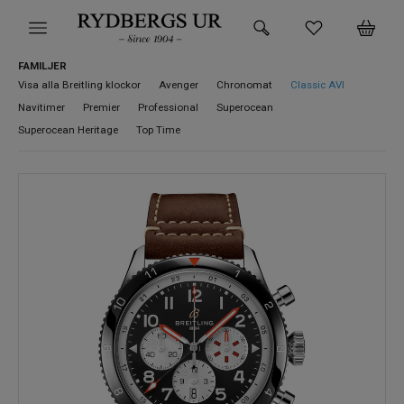
FAMILJER
HEM
Visa alla Breitling klockor
Avenger
Chronomat
Classic AVI
Navitimer
Premier
Professional
Superocean
KLOCKOR
Superocean Heritage
Top Time
VARUMÄRKEN
SUPER DEALS!
HITTA DIN KLOCKA
SMYCKEN
BUTIKEN