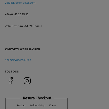
vala@klockmaster.com
Egenskaper
+46 (0) 42 20 25 35
Vattenskydd
10 ATM / 100 m
Väla Centrum 254 69 Ödåkra
Glas material
Safir
KONTAKTA WEBBSHOPEN
hello@rydbergsur.se
FÖLJ OSS