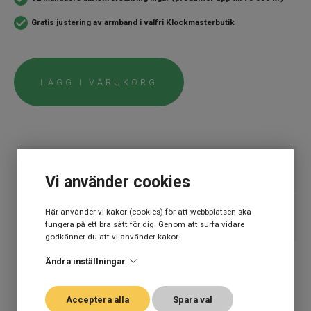
Gratis justering av armband i valfri Klockmasterbutik
LÄGG I VARUKORG
SPECIFIKATION
Vi använder cookies
Varumärke
Doxa
Här använder vi kakor (cookies) för att webbplatsen ska
BESKRIVNING
fungera på ett bra sätt för dig. Genom att surfa vidare
Kollektion
Doxa
godkänner du att vi använder kakor.
Automatklockor,
DOXA SUB 200T Professional
Stil
Ändra inställningar
Dykarklockor
ETT TRYGGT KÖP
SNABBFAKTA
Kunskap, passion, engagemang, generös garanti på klockor och en
Typ av klocka
Herrklocka
alldeles gratis allriskförsäkring i 12 månader som inte går av för
Acceptera alla
Spara val
Artikelnummer:
804.10.351S.10
hackor. Behöver du justera armbandet är det också gratis i alla
Garanti
2 år