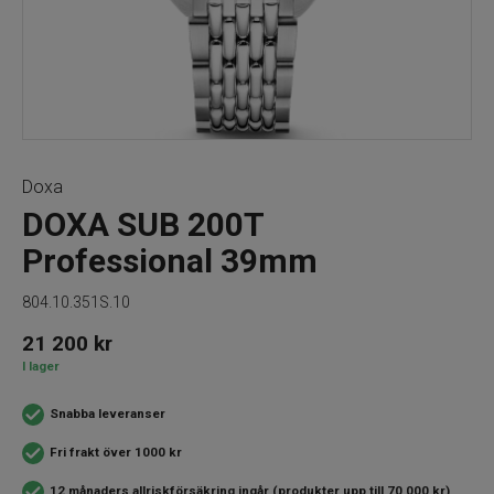
Doxa
DOXA SUB 200T
Professional 39mm
804.10.351S.10
21 200
kr
I lager
Snabba leveranser
Fri frakt över 1000 kr
12 månaders allriskförsäkring ingår (produkter upp till 70 000 kr)