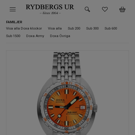
FAMILJER
HEM
Visa alla Doxa klockor
Visa alla
Sub 200
Sub 300
Sub 600
Sub 1500
Doxa Army
Doxa Övriga
KLOCKOR
VARUMÄRKEN
SUPER DEALS!
HITTA DIN KLOCKA
SMYCKEN
BUTIKEN