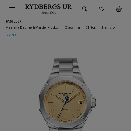
FAMILJER
HEM
Visa alla Baume & Mercier klockor
Classima
Clifton
Hampton
Riviera
KLOCKOR
VARUMÄRKEN
SUPER DEALS!
HITTA DIN KLOCKA
SMYCKEN
BUTIKEN