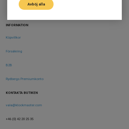
Avböj alla
Design
Index
Streck
INFORMATION
Färg på urtavla
Champagne
Köpvillkor
Form på boett
Rund
Färg på boett
Silver
Försäkring
Boett material
Rostfritt stål
B2B
Armband material
Rostfritt stål
Armband färg
Silver
Rydbergs Premiumkonto
KONTAKTA BUTIKEN
Urverk
Urverk
Automatiskt
vala@klockmaster.com
+46 (0) 42 20 25 35
Storlek