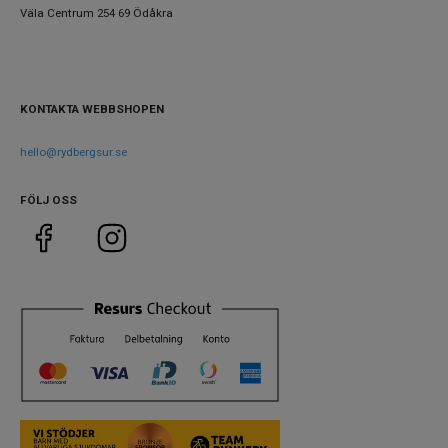
Diameter
39 mm
Väla Centrum 254 69 Ödåkra
Egenskaper
Vattenskydd
10 ATM / 100 m
KONTAKTA WEBBSHOPEN
Glas material
Safir
hello@rydbergsur.se
Vattentät
Ja
FÖLJ OSS
Funktioner
Datum
Ja