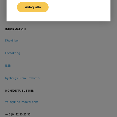
Serie
Superocean
Avböj alla
Garanti
5 år
Design
INFORMATION
Index
Streck
Köpvillkor
Färg på urtavla
Blå
Form på boett
Rund
Försäkring
Färg på boett
Silver
B2B
Färg på tavelring
Blå
Boett material
Rostfritt stål
Rydbergs Premiumkonto
Armband material
Mesh
KONTAKTA BUTIKEN
Armband färg
Silver
vala@klockmaster.com
Urverk
+46 (0) 42 20 25 35
Urverk
Automatiskt