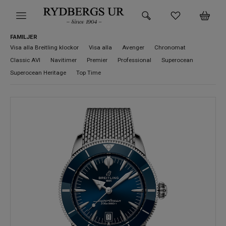
FAMILJER
HEM
Visa alla Breitling klockor
Visa alla
Avenger
Chronomat
Classic AVI
Navitimer
Premier
Professional
Superocean
KLOCKOR
Superocean Heritage
Top Time
VARUMÄRKEN
SUPER DEALS!
HITTA DIN KLOCKA
SMYCKEN
BUTIKEN