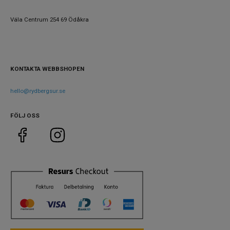
Kaliber urverk
B31
Väla Centrum 254 69 Ödåkra
Storlek
Diameter
42 mm
KONTAKTA WEBBSHOPEN
Tjocklek
12 mm
hello@rydbergsur.se
Bredd på armband
22 mm
Vikt
151 g
FÖLJ OSS
Egenskaper
Vattenskydd
20 ATM / 200 m
Glas material
Safir
Vattentät
Ja
Funktioner