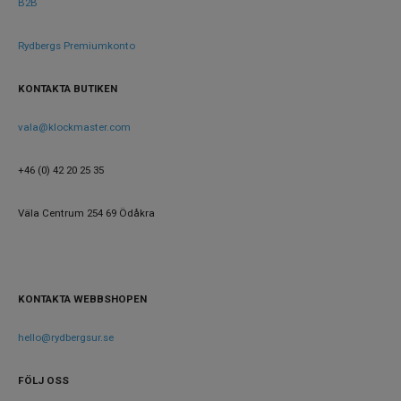
B2B
Boett
Rostfritt stål
material
Rydbergs Premiumkonto
Armband
Rostfritt stål
material
KONTAKTA BUTIKEN
Armband
Guld
vala@klockmaster.com
färg
+46 (0) 42 20 25 35
Urverk
Väla Centrum 254 69 Ödåkra
Urverk
Quartz (batteri)
Kaliber
Japan Watch Movement
urverk
Miyota GL22
KONTAKTA WEBBSHOPEN
Storlek
hello@rydbergsur.se
Diameter
23 mm
Höjd
31 mm
FÖLJ OSS