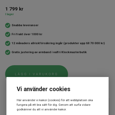
1 799
kr
I lager
Snabba leveranser
Fri frakt över 1000 kr
12 månaders allriskförsäkring ingår (produkter upp till 70 000 kr)
Gratis justering av armband i valfri Klockmasterbutik
LÄGG I VARUKORG
Vi använder cookies
Här använder vi kakor (cookies) för att webbplatsen ska
fungera på ett bra sätt för dig. Genom att surfa vidare
SPECIFIKATION
godkänner du att vi använder kakor.