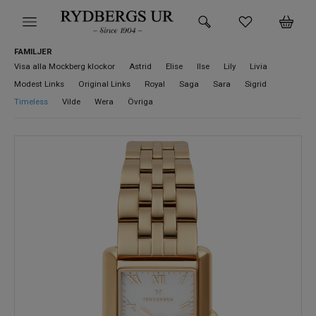
FAMILJER
HEM
Visa alla Mockberg klockor
Astrid
Elise
Ilse
Lily
Livia
Modest Links
Original Links
Royal
Saga
Sara
Sigrid
KLOCKOR
Timeless
Vilde
Wera
Övriga
VARUMÄRKEN
SUPER DEALS!
HITTA DIN KLOCKA
SMYCKEN
BUTIKEN