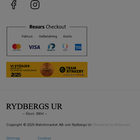
Bredd på
15 mm
armband
Egenskaper
Vattenskydd
3 ATM / 30 m
Glas
Mineral
material
Vattentät
Nej
Copyright © 2025 Watchmarket AB och Rydbergs Ur
| Powered by Sitesmart
Sitemap
Cookies