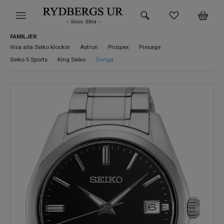
FAMILJER
HEM
Visa alla Seiko klockor
Astron
Prospex
Presage
Seiko 5 Sports
King Seiko
Övriga
KLOCKOR
VARUMÄRKEN
SUPER DEALS!
HITTA DIN KLOCKA
SMYCKEN
BUTIKEN