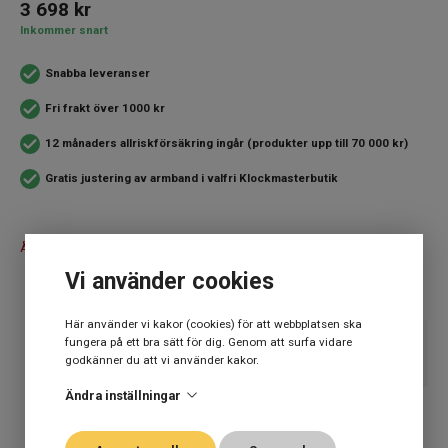
3 698
kr
Inkommer snart
Snabba leveranser
Fri frakt över 1000 kr
12 månaders allriskförsäkring ingår (produkter upp till 70 000 kr)
Gratis justering av armband i valfri Klockmasterbutik
Åh nej, denna produkt är tillfälligt slutsåld
Vi använder cookies
Här använder vi kakor (cookies) för att webbplatsen ska
fungera på ett bra sätt för dig. Genom att surfa vidare
SPECIFIKATION
godkänner du att vi använder kakor.
Ändra inställningar
Varumärke
Seiko
ETT TRYGGT KÖP
Kollektion
Övriga
Kunskap, passion, engagemang, generös garanti på klockor och en