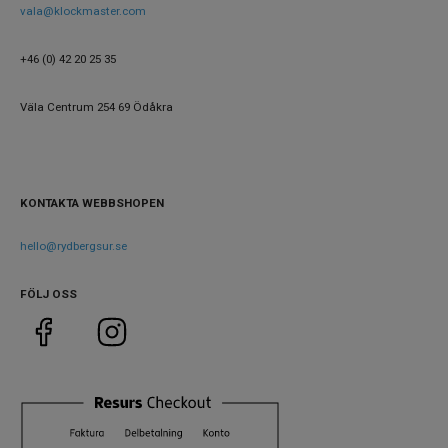
Urverk
Quartz (batteri)
vala@klockmaster.com
Kaliber urverk
6N52
+46 (0) 42 20 25 35
Noggrannhet
±15 seK/mån
Batteritid
Upp till 3 år
Väla Centrum 254 69 Ödåkra
Storlek
Diameter
40 mm
KONTAKTA WEBBSHOPEN
Höjd
47 mm
hello@rydbergsur.se
Tjocklek
8.5 mm
Bredd på armband
20 mm
FÖLJ OSS
Vikt
113 g
Egenskaper
Vattenskydd
10 ATM / 100 m
Lysmassa
Lumibrite