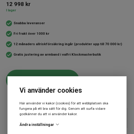
12 998
kr
I lager
Snabba leveranser
Fri frakt över 1000 kr
12 månaders allriskförsäkring ingår (produkter upp till 70 000 kr)
Gratis justering av armband i valfri Klockmasterbutik
LÄGG I VARUKORG
Vi använder cookies
Här använder vi kakor (cookies) för att webbplatsen ska
fungera på ett bra sätt för dig. Genom att surfa vidare
godkänner du att vi använder kakor.
SPECIFIKATION
Ändra inställningar
Varumärke
Seiko