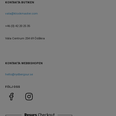
Silver
KONTAKTA BUTIKEN
boett
Baksida
vala@klockmaster.com
Glas
boett
+46 (0) 42 20 25 35
Boett
Rostfritt stål
material
Väla Centrum 254 69 Ödåkra
Armband
Rostfritt stål
material
Armband
Silver
färg
KONTAKTA WEBBSHOPEN
hello@rydbergsur.se
Urverk
Urverk
Automatiskt
FÖLJ OSS
Kaliber
6R55
urverk
Noggrannhet
+25 / -15 sek / dag