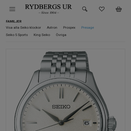
FAMILJER
HEM
Visa alla Seiko klockor
Astron
Prospex
Presage
Seiko 5 Sports
King Seiko
Övriga
KLOCKOR
VARUMÄRKEN
SUPER DEALS!
HITTA DIN KLOCKA
SMYCKEN
BUTIKEN