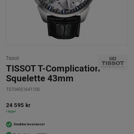
Tissot
TISSOT T-Complication
Squelette 43mm
T0704051641100
24 595
kr
I lager
Snabba leveranser