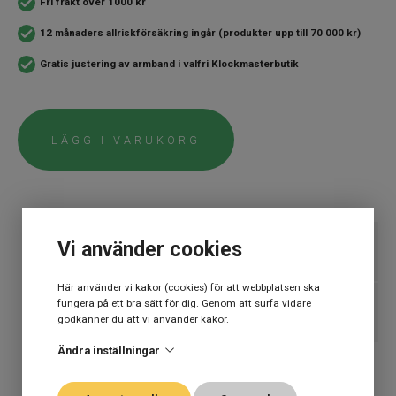
Fri frakt över 1000 kr
12 månaders allriskförsäkring ingår (produkter upp till 70 000 kr)
Gratis justering av armband i valfri Klockmasterbutik
LÄGG I VARUKORG
Vi använder cookies
SPECIFIKATION
Här använder vi kakor (cookies) för att webbplatsen ska
Varumärke
Tissot
fungera på ett bra sätt för dig. Genom att surfa vidare
BESKRIVNING
godkänner du att vi använder kakor.
Kollektion
Övriga
Ändra inställningar
Stil
Klassiska klockor
Tissot T‑Complication Squelette där lyx möter
ingenjörskonst på högsta nivå
ETT TRYGGT KÖP
Typ av
Herrklocka
Kunskap, passion, engagemang, generös garanti på klockor och en