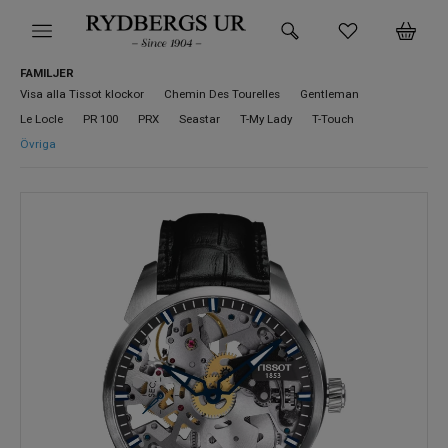
FAMILJER
HEM
Visa alla Tissot klockor
Chemin Des Tourelles
Gentleman
Le Locle
PR 100
PRX
Seastar
T-My Lady
T-Touch
KLOCKOR
Övriga
VARUMÄRKEN
SUPER DEALS!
HITTA DIN KLOCKA
SMYCKEN
BUTIKEN