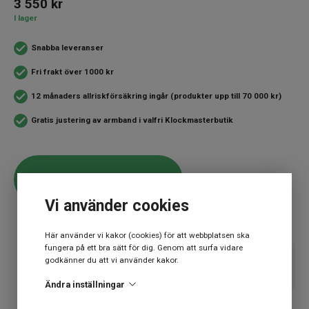
3 550
kr
I lager
Snabba leveranser
Fri frakt över 1000 kr
12 månaders allriskförsäkring ingår (produkter upp till 70 000 kr)
Gratis justering av armband i valfri Klockmasterbutik
LÄGG I VARUKORG
Vi använder cookies
Här använder vi kakor (cookies) för att webbplatsen ska
fungera på ett bra sätt för dig. Genom att surfa vidare
godkänner du att vi använder kakor.
SPECIFIKATION
Ändra inställningar
Varumärke
Tissot