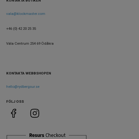
KONTAKTA BUTIKEN
Boett
Rostfritt stål
material
vala@klockmaster.com
Armband
Läder
+46 (0) 42 20 25 35
material
Armband
Brun
Väla Centrum 254 69 Ödåkra
färg
Urverk
KONTAKTA WEBBSHOPEN
Urverk
Quartz (batteri)
Kaliber
hello@rydbergsur.se
ETA F06.115
urverk
FÖLJ OSS
Batteri
371
Storlek
Diameter
40 mm