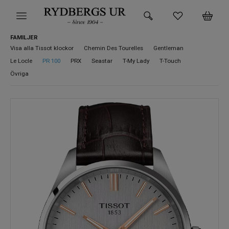
FAMILJER
HEM
Visa alla Tissot klockor
Chemin Des Tourelles
Gentleman
Le Locle
PR 100
PRX
Seastar
T-My Lady
T-Touch
KLOCKOR
Övriga
VARUMÄRKEN
SUPER DEALS!
HITTA DIN KLOCKA
SMYCKEN
BUTIKEN