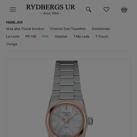
FAMILJER
HEM
Visa alla Tissot klockor
Chemin Des Tourelles
Gentleman
Le Locle
PR 100
PRX
Seastar
T-My Lady
T-Touch
KLOCKOR
Övriga
VARUMÄRKEN
SUPER DEALS!
HITTA DIN KLOCKA
SMYCKEN
BUTIKEN