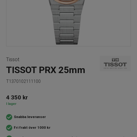
Tissot
TISSOT PRX 25mm
T1370102111100
4 350
kr
I lager
Snabba leveranser
Fri frakt över 1000 kr