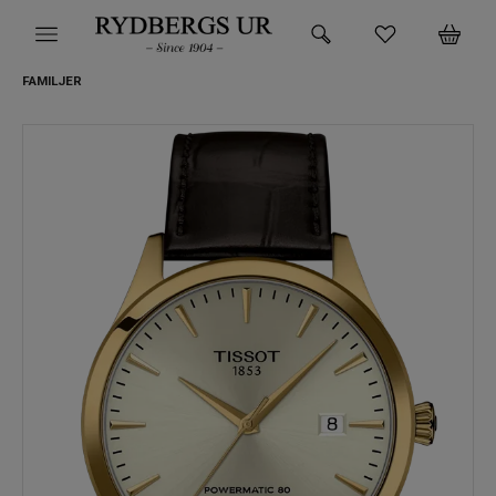
FAMILJER
HEM
KLOCKOR
VARUMÄRKEN
SUPER DEALS!
HITTA DIN KLOCKA
SMYCKEN
BUTIKEN