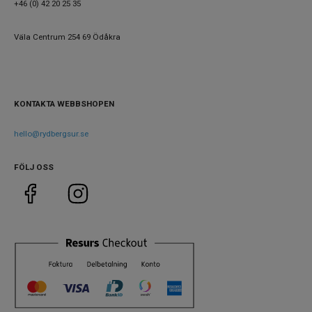
+46 (0) 42 20 25 35
Armband
Läder
material
Väla Centrum 254 69 Ödåkra
Armband
Brun
färg
KONTAKTA WEBBSHOPEN
Urverk
Urverk
Automatiskt
hello@rydbergsur.se
FÖLJ OSS
Storlek
Diameter
40 mm
Höjd
40 mm
Tjocklek
10 mm
Bredd på
20 mm
armband