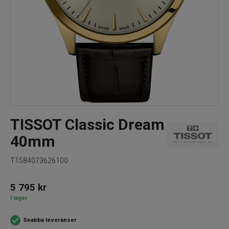
TISSOT Classic Dream
40mm
T1584073626100
5 795
kr
I lager
Snabba leveranser