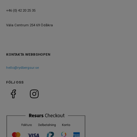
Armband
Rostfritt stål
material
+46 (0) 42 20 25 35
Armband
Silver
Väla Centrum 254 69 Ödåkra
färg
Urverk
KONTAKTA WEBBSHOPEN
Urverk
Automatiskt
Kaliber
hello@rydbergsur.se
Baumatic
urverk
Noggrannhet
-4 s/+6 s
FÖLJ OSS
Storlek
Diameter
39 mm
Tjocklek
10 mm