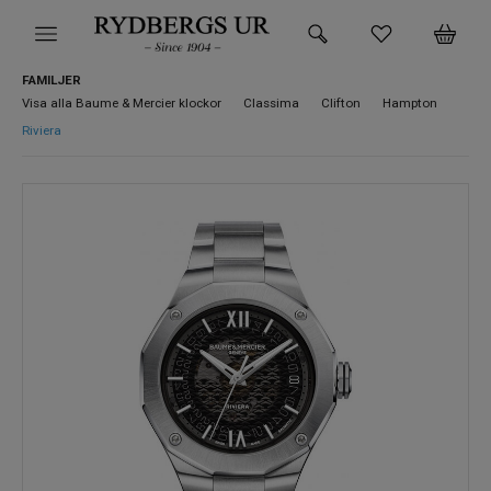
FAMILJER
HEM
Visa alla Baume & Mercier klockor
Classima
Clifton
Hampton
Riviera
KLOCKOR
VARUMÄRKEN
SUPER DEALS!
HITTA DIN KLOCKA
SMYCKEN
BUTIKEN