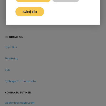
Stil
hackor. Behöver du justera armbandet är det också gratis i alla
Klassiska klockor
Klockmasterbutiker. Klockmaster har funnits sedan 1972 och snart
firar vi 50 år på den Svenska marknaden!
Avböj alla
Typ av
Herrklocka
klocka
Garanti
2 år
INFORMATION
Design
Index
Streck
Köpvillkor
Färg på
Svart
Försäkring
urtavla
Form på
B2B
Rund
boett
Färg på
Rydbergs Premiumkonto
Silver
boett
KONTAKTA BUTIKEN
Boett
Rostfritt stål
material
vala@klockmaster.com