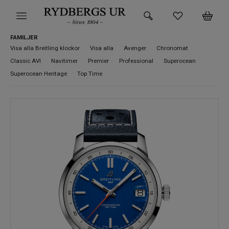
FAMILJER
HEM
Visa alla Breitling klockor
Visa alla
Avenger
Chronomat
Classic AVI
Navitimer
Premier
Professional
Superocean
KLOCKOR
Superocean Heritage
Top Time
VARUMÄRKEN
SUPER DEALS!
HITTA DIN KLOCKA
SMYCKEN
BUTIKEN