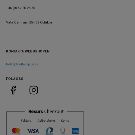
Urverk
Automatiskt
+46 (0) 42 20 25 35
Kaliber urverk
B31
Noggrannhet
-4 s/+6 s
Väla Centrum 254 69 Ödåkra
Storlek
Diameter
38 mm
KONTAKTA WEBBSHOPEN
Tjocklek
10.5 mm
hello@rydbergsur.se
Bredd på armband
18 mm
Vikt
67 g
FÖLJ OSS
Egenskaper
Vattenskydd
10 ATM / 100 m
Lysmassa
Ja
Glas material
Safir
Vattentät
Ja