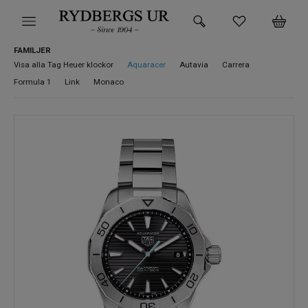
FAMILJER
HEM
Visa alla Tag Heuer klockor
Aquaracer
Autavia
Carrera
Formula 1
Link
Monaco
KLOCKOR
VARUMÄRKEN
SUPER DEALS!
HITTA DIN KLOCKA
SMYCKEN
BUTIKEN