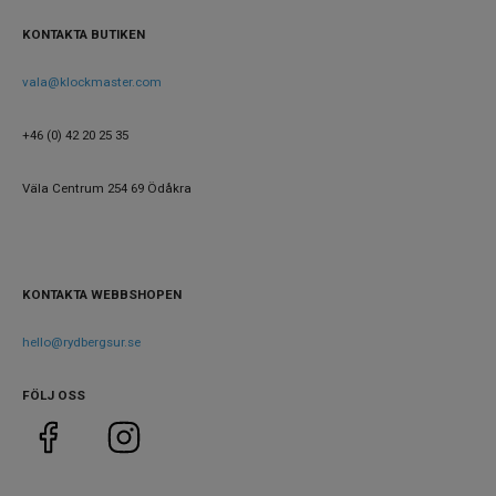
Urverk
Quartz (batteri)
KONTAKTA BUTIKEN
Solcell
Ja
vala@klockmaster.com
Storlek
+46 (0) 42 20 25 35
Diameter
40 mm
Väla Centrum 254 69 Ödåkra
Egenskaper
Vattenskydd
20 ATM / 200 m
KONTAKTA WEBBSHOPEN
Glas material
Safir
Vattentät
Ja
hello@rydbergsur.se
FÖLJ OSS
Funktioner
Datum
Ja